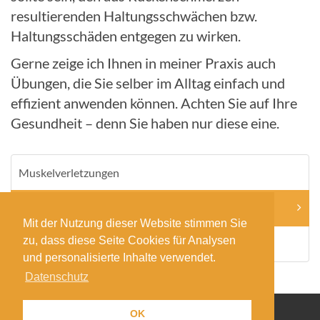
resultierenden Haltungsschwächen bzw.
Haltungsschäden entgegen zu wirken.
Gerne zeige ich Ihnen in meiner Praxis auch
Übungen, die Sie selber im Alltag einfach und
effizient anwenden können. Achten Sie auf Ihre
Gesundheit – denn Sie haben nur diese eine.
Muskelverletzungen
Rückenschmerzen
Mit der Nutzung dieser Website stimmen Sie
zu, dass diese Seite Cookies für Analysen
Kopfschmerzen
und personalisierte Inhalte verwendet.
Datenschutz
OK
© 2026 Christian Wallisch